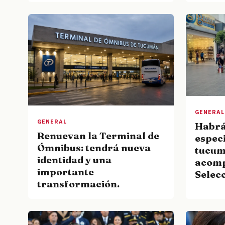
GENERAL
GENERAL
Habrá
Renuevan la Terminal de
especi
Ómnibus: tendrá nueva
tucum
identidad y una
acomp
importante
Selecc
transformación.