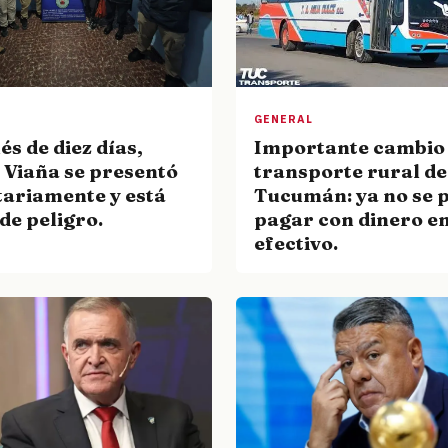
GENERAL
s de diez días,
Importante cambio 
 Viaña se presentó
transporte rural de
tariamente y está
Tucumán: ya no se 
de peligro.
pagar con dinero e
efectivo.