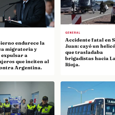
GENERAL
Accidente fatal en 
bierno endurece la
Juan: cayó un helic
ca migratoria y
que trasladaba
 expulsar a
brigadistas hacia L
jeros que inciten al
Rioja.
contra Argentina.