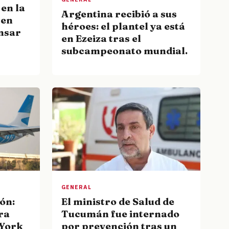
 en la
Argentina recibió a sus
 en
héroes: el plantel ya está
nsar
en Ezeiza tras el
subcampeonato mundial.
GENERAL
ón:
El ministro de Salud de
ra
Tucumán fue internado
 York
por prevención tras un