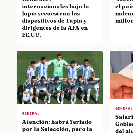
el paí
internacionales bajo la
indem
lupa: secuestran los
millo
dispositivos de Tapia y
dirigentes de la AFA en
EE.UU.
GENERAL
GENERAL
Salari
Atención: habrá feriado
Gobier
por la Selección, pero la
del aj