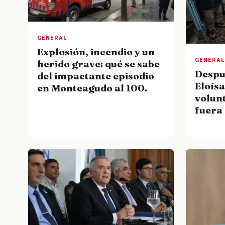
GENERAL
Explosión, incendio y un
GENERAL
herido grave: qué se sabe
Despué
del impactante episodio
Eloísa
en Monteagudo al 100.
volun
fuera 