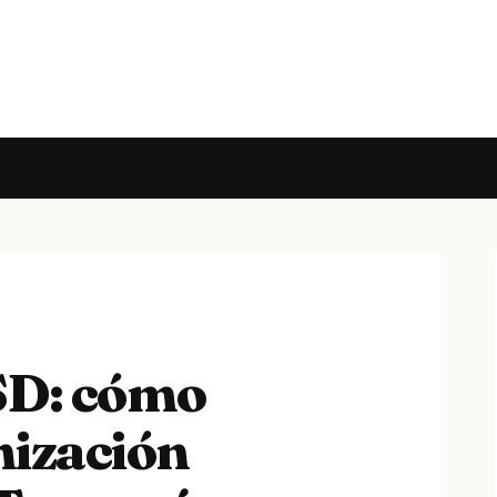
LSD: cómo
nización