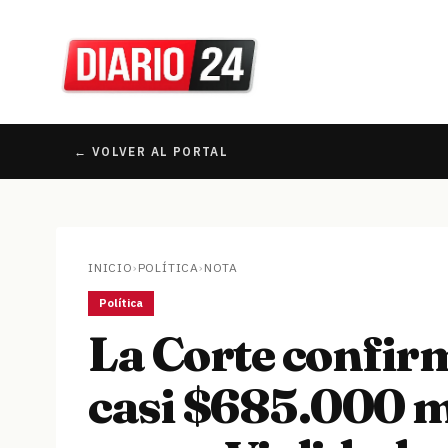
← VOLVER AL PORTAL
INICIO
›
POLÍTICA
›
NOTA
Política
La Corte confir
casi $685.000 mi